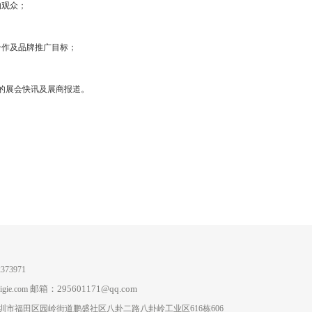
的观众；
合作及品牌推广目标；
的展会快讯及展商报道。
373971
邮箱：
295601171@qq.com
gie.com
圳市福田区园岭街道鹏盛社区
八卦二路
八卦岭工业区616栋606